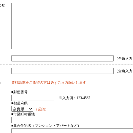
わせ
（全角入力
）
（全角入力
所
資料請求をご希望の方は必ずご入力願いします
■郵便番号
※入力例：123-4567
■都道府県
（必須）
■市区町村番地
■集合住宅名（マンション・アパートなど）