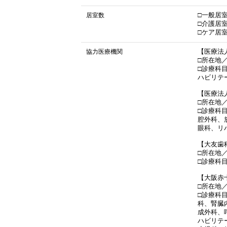
居室数
□一般居室
□介護居室
□ケア居室
協力医療機関
【医療法
□所在地／
□診療科
ハビリテ
【医療法
□所在地／
□診療科
腔外科、
眼科、リ
【大友歯
□所在地／
□診療科
【大阪赤
□所在地
□診療科
科、腎臓
成外科、
ハビリテ