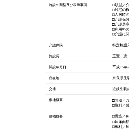
施設の類型及び表示事項
□類型／
□居宅の
□入居時
□介護保
□介護居
□利用料
□介護に関
介護保険
特定施設入
施設長
玉置 恵
開設年月日
平成15年
所在地
奈良県生駒
交通
近鉄生駒
敷地概要
□面積／78
□権利／
建物概要
□構造／R
□延床面積／
□権利／